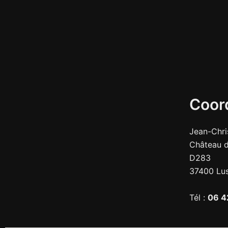
Coor
Jean-Chri
Château d
D283
37400 Lus
Tél :
06 4