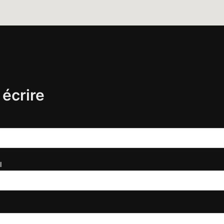
écrire
l