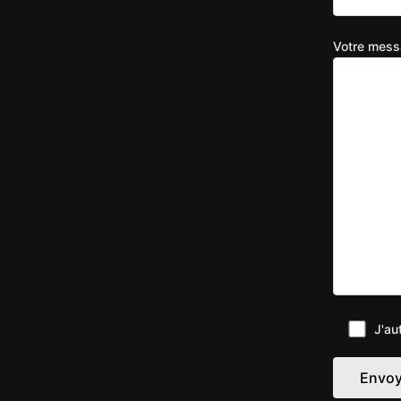
Votre messa
J'au